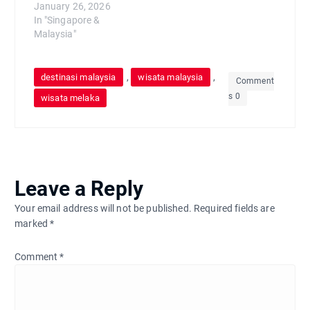
January 26, 2026
In "Singapore &
Malaysia"
,
,
destinasi malaysia
wisata malaysia
Comment
s 0
wisata melaka
Leave a Reply
Your email address will not be published.
Required fields are
marked
*
Comment
*