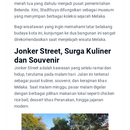
merah tua yang dahulu menjadi pusat pemerintahan
Belanda. Kini, Stadthuys difungsikan sebagai museum
yang menyimpan berbagai koleksi sejarah Melaka.
Bagi wisatawan yang ingin memahami latar belakang
budaya kota ini, kunjungan ke dua bangunan ini sangat
direkomendasikan saat menjelajah wisata Melaka.
Jonker Street, Surga Kuliner
dan Souvenir
Jonker Street adalah kawasan yang selalu ramai dan
hidup, terutama pada malam hari. Jalan ini terkenal
sebagai pusat kuliner, souvenir, dan kerajinan khas
Melaka. Saat malam minggu, pasar malam digelar
dengan berbagai pilihan makanan lokal seperti chicken
rice ball, dessert khas Peranakan, hingga jajanan
modern.