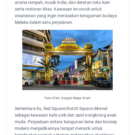
aroma rempah, musik India, dan deretan toko kain
serta restoran khas. Kawasan ini cocok untuk
wisatawan yang ingin merasakan keragaman budaya
Melaka dalam satu perjalanan.
Foto Oleh: Google Maps Krish
Sementara itu, Red Square/Dutch Square dikenal
sebagai kawasan kafe unik dan spot nongkrong anak
muda. Perpaduan antara bangunan lama dan konsep
modern menjadikannya tempat menarik untuk