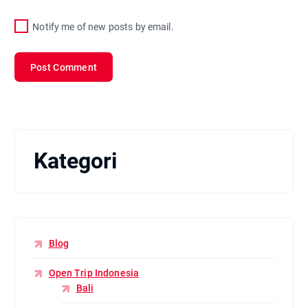
Notify me of new posts by email.
Kategori
Blog
Open Trip Indonesia
Bali