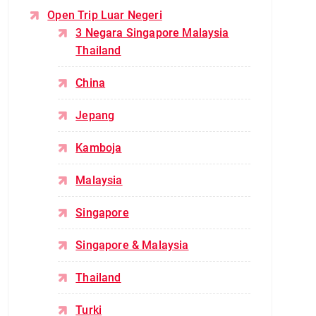
Open Trip Luar Negeri
3 Negara Singapore Malaysia
Thailand
China
Jepang
Kamboja
Malaysia
Singapore
Singapore & Malaysia
Thailand
Turki