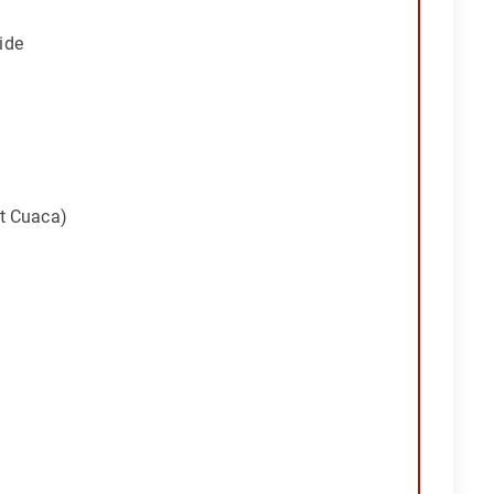
ide
at Cuaca)