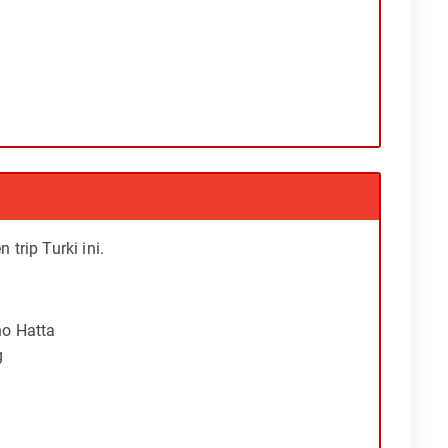
trip Turki ini.
no Hatta
g