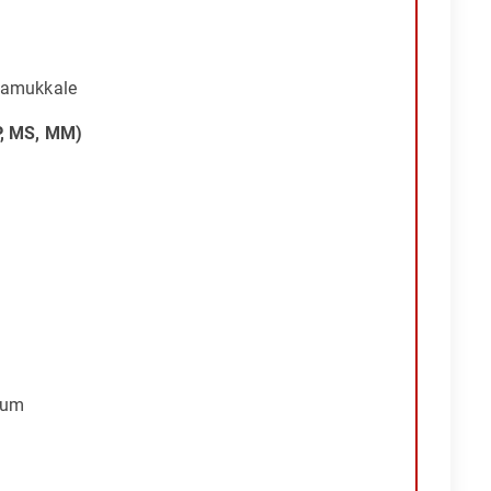
 Pamukkale
P, MS, MM)
eum