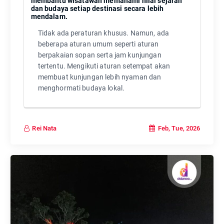
membantu wisatawan memahami nilai sejarah
dan budaya setiap destinasi secara lebih
mendalam.
Tidak ada peraturan khusus. Namun, ada
beberapa aturan umum seperti aturan
berpakaian sopan serta jam kunjungan
tertentu. Mengikuti aturan setempat akan
membuat kunjungan lebih nyaman dan
menghormati budaya lokal.
Feb, Tue, 2026
Rei Nata