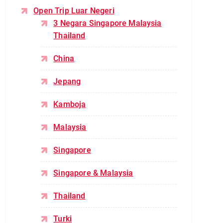
Open Trip Luar Negeri
3 Negara Singapore Malaysia
Thailand
China
Jepang
Kamboja
Malaysia
Singapore
Singapore & Malaysia
Thailand
Turki