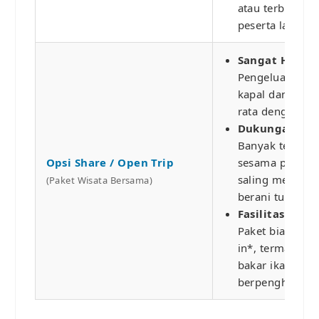
atau terburu-bu
peserta lain.
Sangat Hemat 
Pengeluaran un
kapal dan pema
rata dengan pes
Dukungan Emo
Banyak teman 
Opsi Share / Open Trip
sesama pemula
saling menyema
(Paket Wisata Bersama)
berani turun ke 
Fasilitas Teror
Paket biasanya 
in*, termasuk 
bakar ikan di p
berpenghuni.