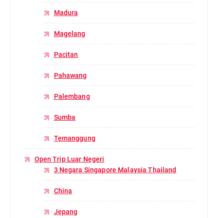
Madura
Magelang
Pacitan
Pahawang
Palembang
Sumba
Temanggung
Open Trip Luar Negeri
3 Negara Singapore Malaysia Thailand
China
Jepang