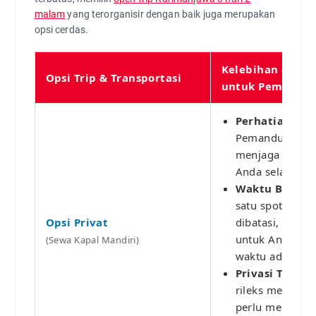
malam
yang terorganisir dengan baik juga merupakan
opsi cerdas.
Kelebihan & Flek
Opsi Trip & Transportasi
untuk Pemula
Perhatian Pen
Pemandu lokal
menjaga dan m
Anda selama di 
Waktu Bebas:
satu spot snork
Opsi Privat
dibatasi, sanga
untuk Anda ya
(Sewa Kapal Mandiri)
waktu adaptasi
Privasi Terjag
rileks mencoba 
perlu merasa 