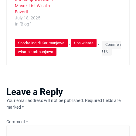
Masuk List Wisata
Favorit
July 18, 2025
In "Blog"
,
,
Snorkeling di Karimunjawa
tips wisata
Commen
ts 0
wisata karimunjawa
Leave a Reply
Your email address will not be published.
Required fields are
marked
*
Comment
*