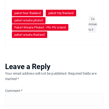
,
,
paket tour thailand
paket trip thailand
Co
,
paket wisata phuket
mmen
,
Paket Wisata Phuket - Phi Phi Island
ts 0
paket wisata thailand
Leave a Reply
Your email address will not be published.
Required fields are
marked
*
Comment
*