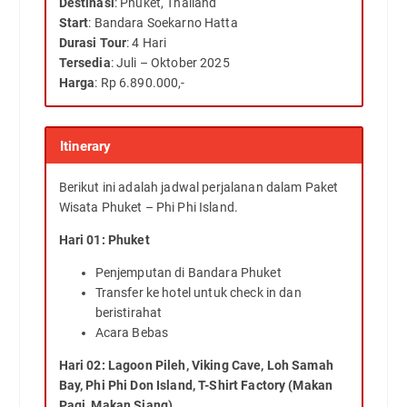
Destinasi
: Phuket, Thailand
Start
: Bandara Soekarno Hatta
Durasi Tour
: 4 Hari
Tersedia
: Juli – Oktober 2025
Harga
: Rp 6.890.000,-
Itinerary
Berikut ini adalah jadwal perjalanan dalam Paket
Wisata Phuket – Phi Phi Island.
Hari 01: Phuket
Penjemputan di Bandara Phuket
Transfer ke hotel untuk check in dan
beristirahat
Acara Bebas
Hari 02: Lagoon Pileh, Viking Cave, Loh Samah
Bay, Phi Phi Don Island, T-Shirt Factory (Makan
Pagi, Makan Siang)