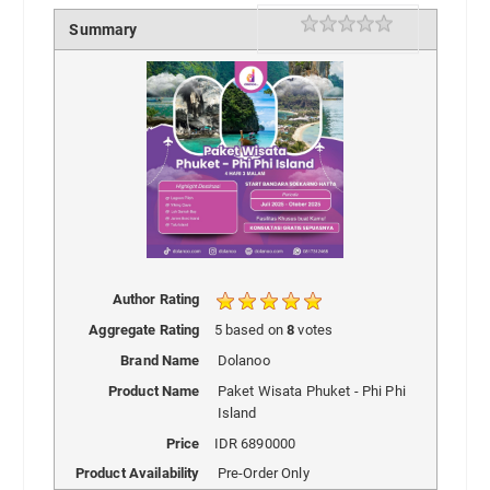
Rating
1 star
2 stars
3 stars
4 stars
5 stars
Summary
Author Rating
Aggregate Rating
5
based on
8
votes
Brand Name
Dolanoo
Product Name
Paket Wisata Phuket - Phi Phi
Island
Price
IDR
6890000
Product Availability
Pre-Order Only