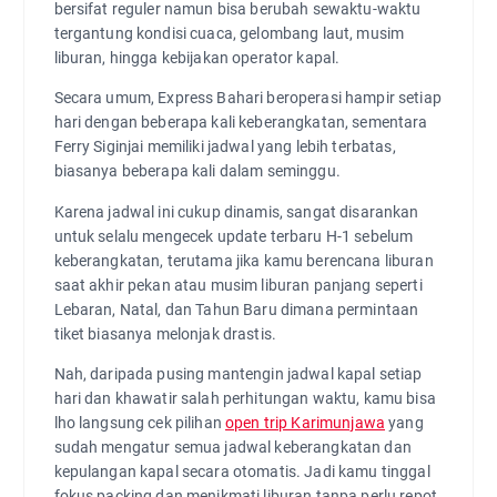
bersifat reguler namun bisa berubah sewaktu-waktu
tergantung kondisi cuaca, gelombang laut, musim
liburan, hingga kebijakan operator kapal.
Secara umum, Express Bahari beroperasi hampir setiap
hari dengan beberapa kali keberangkatan, sementara
Ferry Siginjai memiliki jadwal yang lebih terbatas,
biasanya beberapa kali dalam seminggu.
Karena jadwal ini cukup dinamis, sangat disarankan
untuk selalu mengecek update terbaru H-1 sebelum
keberangkatan, terutama jika kamu berencana liburan
saat akhir pekan atau musim liburan panjang seperti
Lebaran, Natal, dan Tahun Baru dimana permintaan
tiket biasanya melonjak drastis.
Nah, daripada pusing mantengin jadwal kapal setiap
hari dan khawatir salah perhitungan waktu, kamu bisa
lho langsung cek pilihan
open trip Karimunjawa
yang
sudah mengatur semua jadwal keberangkatan dan
kepulangan kapal secara otomatis. Jadi kamu tinggal
fokus packing dan menikmati liburan tanpa perlu repot