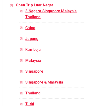
Open Trip Luar Negeri
3 Negara Singapore Malaysia
Thailand
China
Jepang
Kamboja
Malaysia
Singapore
Singapore & Malaysia
Thailand
Turki