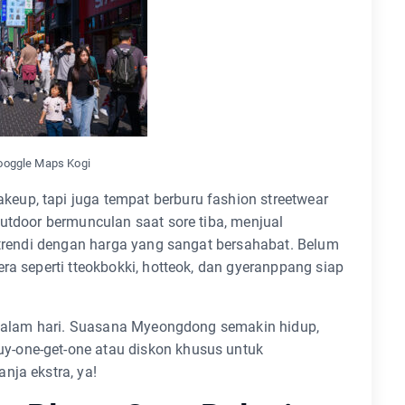
Googgle Maps Kogi
up, tapi juga tempat berburu fashion streetwear
outdoor bermunculan saat sore tiba, menjual
i trendi dengan harga yang sangat bersahabat. Belum
ra seperti tteokbokki, hotteok, dan gyeranppang siap
n malam hari. Suasana Myeongdong semakin hidup,
-one-get-one atau diskon khusus untuk
nja ekstra, ya!