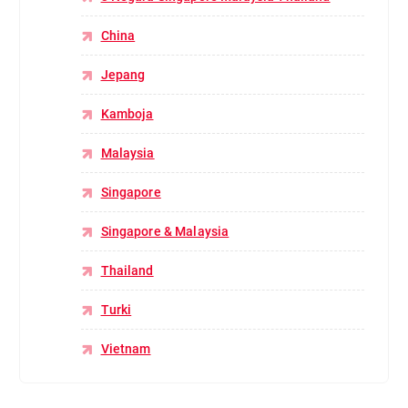
China
Jepang
Kamboja
Malaysia
Singapore
Singapore & Malaysia
Thailand
Turki
Vietnam