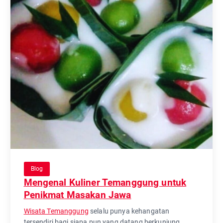
Blog
Mengenal Kuliner Temanggung untuk
Penikmat Masakan Jawa
Wisata Temanggung
selalu punya kehangatan
tersendiri bagi siapa pun yang datang berkunjung.