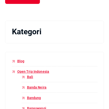
Kategori
Blog
Open Trip Indonesia
Bali
Banda Neira
Bandung
Banyuwangi