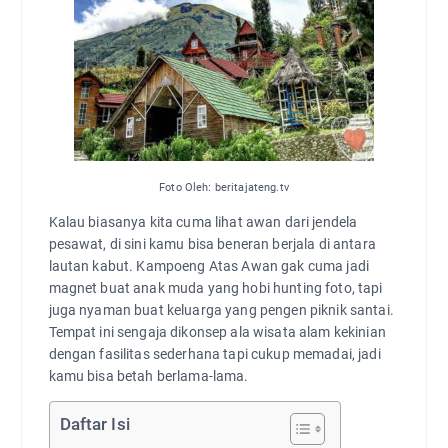
Foto Oleh: beritajateng.tv
Kalau biasanya kita cuma lihat awan dari jendela
pesawat, di sini kamu bisa beneran berjala di antara
lautan kabut. Kampoeng Atas Awan gak cuma jadi
magnet buat anak muda yang hobi hunting foto, tapi
juga nyaman buat keluarga yang pengen piknik santai.
Tempat ini sengaja dikonsep ala wisata alam kekinian
dengan fasilitas sederhana tapi cukup memadai, jadi
kamu bisa betah berlama-lama.
Daftar Isi