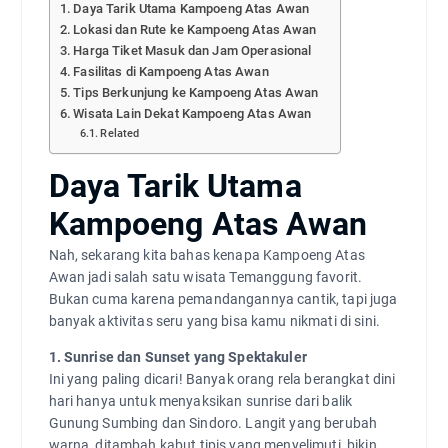
Daya Tarik Utama Kampoeng Atas Awan
Lokasi dan Rute ke Kampoeng Atas Awan
Harga Tiket Masuk dan Jam Operasional
Fasilitas di Kampoeng Atas Awan
Tips Berkunjung ke Kampoeng Atas Awan
Wisata Lain Dekat Kampoeng Atas Awan
Related
Daya Tarik Utama
Kampoeng Atas Awan
Nah, sekarang kita bahas kenapa Kampoeng Atas
Awan jadi salah satu wisata Temanggung favorit.
Bukan cuma karena pemandangannya cantik, tapi juga
banyak aktivitas seru yang bisa kamu nikmati di sini.
1. Sunrise dan Sunset yang Spektakuler
Ini yang paling dicari! Banyak orang rela berangkat dini
hari hanya untuk menyaksikan sunrise dari balik
Gunung Sumbing dan Sindoro. Langit yang berubah
warna, ditambah kabut tipis yang menyelimuti, bikin