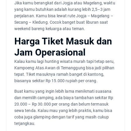
Jika kamu berangkat dari Jogja atau Magelang, waktu
yang kamu butuhkan adalah kurang lebih 2,5–3 jam
perjalanan. Kamu bisa lewat rute Jogja – Magelang –
Secang – Kledung. Cocok banget buat liburan saat
weekend bareng keluarga atau teman.
Harga Tiket Masuk dan
Jam Operasional
Kalau kamu lagi hunting wisata murah tapi tetap seru,
Kampoeng Atas Awan di Temanggung bisa jadi pilihan
tepat. Tiket masuknya ramah banget di kantong,
biasanya sekitar Rp 15.000 rupiah per orang.
Buat kamu yang ingin lebih lama menikmati suasana
dan memilih camping, ada biaya tambahan sekitar Rp
20.000 – Rp 30.000 per orang dan belum termasuk
sewa tenda. Kalau mau yang lebih praktis, kamu bisa
coba juga glamping dengan tarif yang masih cukup
terjangkau.