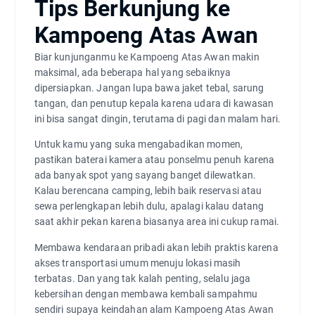
Tips Berkunjung ke
Kampoeng Atas Awan
Biar kunjunganmu ke Kampoeng Atas Awan makin
maksimal, ada beberapa hal yang sebaiknya
dipersiapkan. Jangan lupa bawa jaket tebal, sarung
tangan, dan penutup kepala karena udara di kawasan
ini bisa sangat dingin, terutama di pagi dan malam hari.
Untuk kamu yang suka mengabadikan momen,
pastikan baterai kamera atau ponselmu penuh karena
ada banyak spot yang sayang banget dilewatkan.
Kalau berencana camping, lebih baik reservasi atau
sewa perlengkapan lebih dulu, apalagi kalau datang
saat akhir pekan karena biasanya area ini cukup ramai.
Membawa kendaraan pribadi akan lebih praktis karena
akses transportasi umum menuju lokasi masih
terbatas. Dan yang tak kalah penting, selalu jaga
kebersihan dengan membawa kembali sampahmu
sendiri supaya keindahan alam Kampoeng Atas Awan