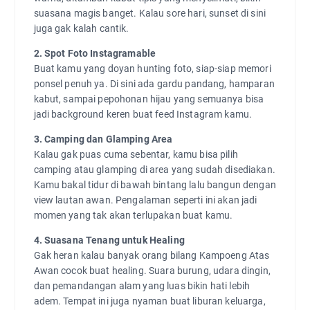
suasana magis banget. Kalau sore hari, sunset di sini
juga gak kalah cantik.
2. Spot Foto Instagramable
Buat kamu yang doyan hunting foto, siap-siap memori
ponsel penuh ya. Di sini ada gardu pandang, hamparan
kabut, sampai pepohonan hijau yang semuanya bisa
jadi background keren buat feed Instagram kamu.
3. Camping dan Glamping Area
Kalau gak puas cuma sebentar, kamu bisa pilih
camping atau glamping di area yang sudah disediakan.
Kamu bakal tidur di bawah bintang lalu bangun dengan
view lautan awan. Pengalaman seperti ini akan jadi
momen yang tak akan terlupakan buat kamu.
4. Suasana Tenang untuk Healing
Gak heran kalau banyak orang bilang Kampoeng Atas
Awan cocok buat healing. Suara burung, udara dingin,
dan pemandangan alam yang luas bikin hati lebih
adem. Tempat ini juga nyaman buat liburan keluarga,