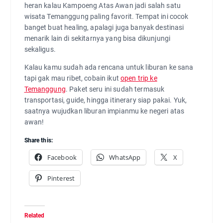
heran kalau Kampoeng Atas Awan jadi salah satu
wisata Temanggung paling favorit. Tempat ini cocok
banget buat healing, apalagi juga banyak destinasi
menarik lain di sekitarnya yang bisa dikunjungi
sekaligus.
Kalau kamu sudah ada rencana untuk liburan ke sana
tapi gak mau ribet, cobain ikut
open trip ke
Temanggung
. Paket seru ini sudah termasuk
transportasi, guide, hingga itinerary siap pakai. Yuk,
saatnya wujudkan liburan impianmu ke negeri atas
awan!
Share this:
Facebook
WhatsApp
X
Pinterest
Related