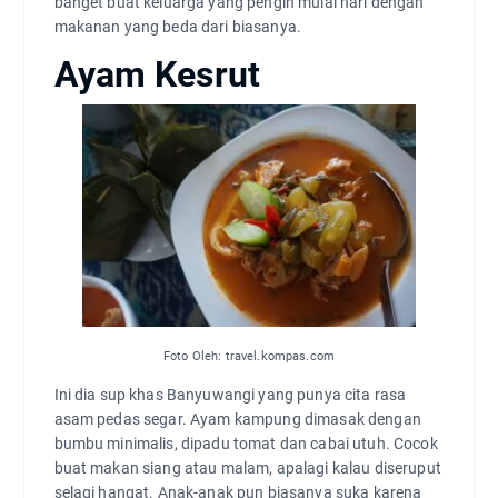
banget buat keluarga yang pengin mulai hari dengan
makanan yang beda dari biasanya.
Ayam Kesrut
Foto Oleh: travel.kompas.com
Ini dia sup khas Banyuwangi yang punya cita rasa
asam pedas segar. Ayam kampung dimasak dengan
bumbu minimalis, dipadu tomat dan cabai utuh. Cocok
buat makan siang atau malam, apalagi kalau diseruput
selagi hangat. Anak-anak pun biasanya suka karena