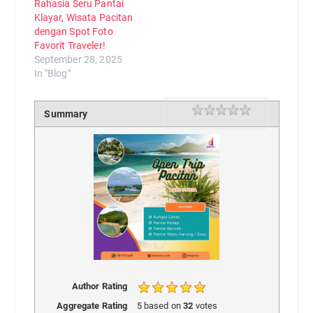
Rahasia Seru Pantai
Klayar, Wisata Pacitan
dengan Spot Foto
Favorit Traveler!
September 28, 2025
In "Blog"
Rating
1 star
2 stars
3 stars
4 stars
5 stars
Summary
Author Rating
Aggregate Rating
5
based on
32
votes