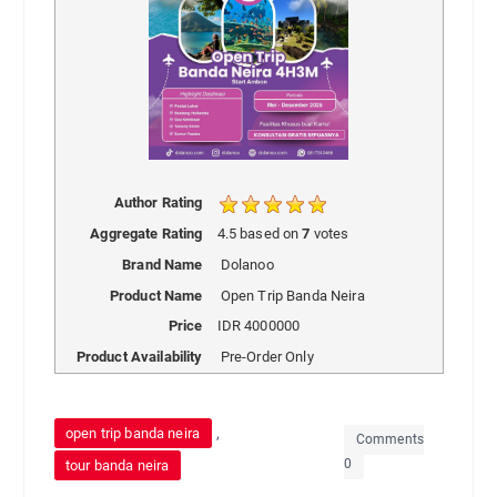
Author Rating
Aggregate Rating
4.5
based on
7
votes
Brand Name
Dolanoo
Product Name
Open Trip Banda Neira
Price
IDR
4000000
Product Availability
Pre-Order Only
,
open trip banda neira
Comments
0
tour banda neira