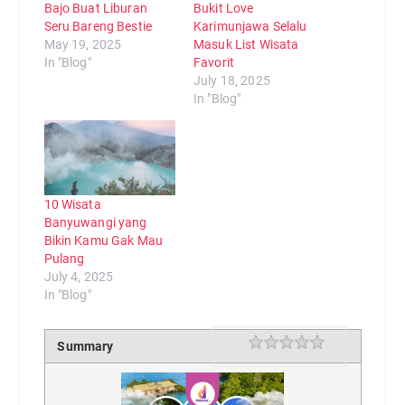
Bajo Buat Liburan
Bukit Love
Seru Bareng Bestie
Karimunjawa Selalu
May 19, 2025
Masuk List Wisata
In "Blog"
Favorit
July 18, 2025
In "Blog"
10 Wisata
Banyuwangi yang
Bikin Kamu Gak Mau
Pulang
July 4, 2025
In "Blog"
Rating
1 star
2 stars
3 stars
4 stars
5 stars
Summary