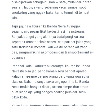
bisa dijadikan sebagai tujuan wisata, mulai dari cerita
sejarah, lautnya yang sebening kaca, sampai spot
snorkeling yang nggak bakal kamu temuin di tempat
lain.
Tapi, jujur aja liburan ke Banda Neira itu nggak
segampang pesan tiket ke destinasi mainstream.
Banyak banget yang akhirnya batal pergi karena
kepentok urusan teknis seperti cari partner jalan yang
satu frekuensi, menentukan waktu berangkat yang
pas, sampai mikirin akomodasi dan transportasi antar-
pulaunya.
Padahal, kalau kamu tahu caranya, liburan ke Banda
Neira itu bisa jadi pengalaman seru banget apalagi
kalau rame-rame bareng orang baru yang juga suka
eksplor. Nah, makanya sekarang open trip ke Banda
Neira makin banyak dicari, karena simpel dan aman
buat siapa aja yang pengen healing jauh dari hiruk
pikuk kota.
Kalau kamu termasuk tipe yang pengen jalan-jalan tapi