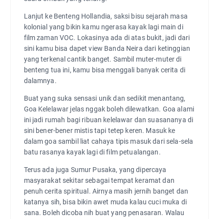
Lanjut ke Benteng Hollandia, saksi bisu sejarah masa
kolonial yang bikin kamu ngerasa kayak lagi main di
film zaman VOC. Lokasinya ada di atas bukit, jadi dari
sini kamu bisa dapet view Banda Neira dari ketinggian
yang terkenal cantik banget. Sambil muter-muter di
benteng tua ini, kamu bisa menggali banyak cerita di
dalamnya.
Buat yang suka sensasi unik dan sedikit menantang,
Goa Kelelawar jelas nggak boleh dilewatkan. Goa alami
ini jadi rumah bagi ribuan kelelawar dan suasananya di
sini bener-bener mistis tapi tetep keren. Masuk ke
dalam goa sambil liat cahaya tipis masuk dari sela-sela
batu rasanya kayak lagi di film petualangan.
Terus ada juga Sumur Pusaka, yang dipercaya
masyarakat sekitar sebagai tempat keramat dan
penuh cerita spiritual. Airnya masih jernih banget dan
katanya sih, bisa bikin awet muda kalau cuci muka di
sana. Boleh dicoba nih buat yang penasaran. Walau