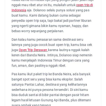
nggak mau ribet atur ini itu, mulailah untuk
open trip di
Indonesia
aja. Dolanoo selalu punya solusi yang pas
buat kamu. Kami datang bukan cuma sebagai
penyedia open trip saja, tapi bakal jadi partner liburan
yang ngerti gimana bikin kamu nyaman, happy, dan
bebas worry sepanjang perjalanan.
Dan kalau kamu penasaran sama destinasi seru
lainnya yang juga cocok buat open trip, kamu bisa cek
juga
Open Trip Derawan
karena lautnya nggak kalah
keren dari Banda Neira. Intinya, Dolanoo siap nemenin
kamu menjelajah Indonesia Timur dengan cara yang
fun, aman, dan pastinya nggak ribet.
Pas kamu ikut paket trip ke Banda Neira, ada banyak
banget spot seru yang bisa kamu eksplor. Salah
satunya Pantai Lahar, destinasi yang kelihatannya
sederhana ini punya pesona tersendiri. Di sini kamu
bisa duduk santai di bibir pantai dengan pasir hitam
legam hasil letusan Gunung Api Banda, plus ditemani
suara ombak yang tenang.