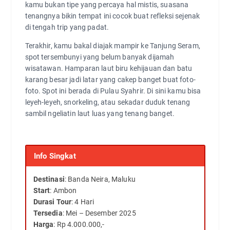
kamu bukan tipe yang percaya hal mistis, suasana
tenangnya bikin tempat ini cocok buat refleksi sejenak
di tengah trip yang padat.
Terakhir, kamu bakal diajak mampir ke Tanjung Seram,
spot tersembunyi yang belum banyak dijamah
wisatawan. Hamparan laut biru kehijauan dan batu
karang besar jadi latar yang cakep banget buat foto-
foto. Spot ini berada di Pulau Syahrir. Di sini kamu bisa
leyeh-leyeh, snorkeling, atau sekadar duduk tenang
sambil ngeliatin laut luas yang tenang banget.
Info Singkat
Destinasi
: Banda Neira, Maluku
Start
: Ambon
Durasi Tour
: 4 Hari
Tersedia
: Mei – Desember 2025
Harga
: Rp 4.000.000,-