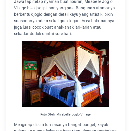
Jawa tapi tetap nyaman buat liburan, Mirabelle Joglo
Village bisa jadi pilihan yang pas. Bangunan utamanya
berbentuk joglo dengan detail kayu yang artistik, bikin
suasananya adem sekaligus elegan. Area halamannya
juga luas, cocok buat anak-anak lari-larian atau
sekadar duduk santai sore hari.
Foto Oleh: Mirabelle Joglo Village
Menginap di sini tuh rasanya hangat banget, kayak
pulang ke rumah keluarga besar tapi dengan tambahan