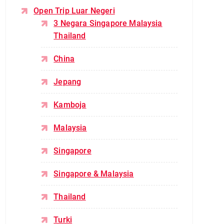
Open Trip Luar Negeri
3 Negara Singapore Malaysia
Thailand
China
Jepang
Kamboja
Malaysia
Singapore
Singapore & Malaysia
Thailand
Turki