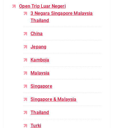
Open Trip Luar Negeri
3 Negara Singapore Malaysia
Thailand
China
Jepang
Kamboja
Malaysia
Singapore
Singapore & Malaysia
Thailand
Turki