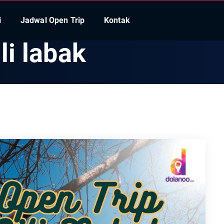
i
Jadwal Open Trip
Kontak
li labak