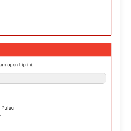
 open trip ini.
h Pulau
r