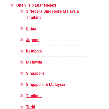
Open Trip Luar Negeri
3 Negara Singapore Malaysia
Thailand
China
Jepang
Kamboja
Malaysia
Singapore
Singapore & Malaysia
Thailand
Turki